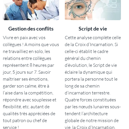
Gestion des conflits
Script de vie
Vivre en paix avec vos
Cette analyse complète celle
collègues ! A moins que vous
de la Croix d’Incarnation. Si
ne travailliez en solo, les
celle-ci établit le cadre
relations entre collègues
général du chemin
représentent 8 heures par
d’évolution, le Script de vie
jour, 5 jours sur 7. Savoir
éclaire la dynamique qui
maîtriser ses émotions,
portera la personne tout le
garder son calme, être à
long de sa chemin
l’aise dans la compétition,
d’incarnation terrestre.
répondre avec souplesse et
Quatre forces constituées
flexibilité, etc. autant de
par les nœuds lunaires sous-
qualités très appréciées de
tendent l’architecture
tout patron ou chef de
globale de notre mission de
service !
vie, la Croix d’Incarnation.