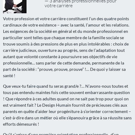
— 3 analyses professionnelles pour
votre carrière
Votre profession et votre carrière constituent l’un des quatre points
cardinaux de votre existence – avec la santé, l’amour et les relations.
Les exigences de la société en général et du monde professionnel en
particulier sont telles que chaque membre de la famille sociale se
trouve soumis à des pressions de plus en plus intolérables : choix de
carrière judicieux, ouverture au progrès, sens de l’adaptation tout
autant que volonté constante à poursuivre ses objectifs de vie
professionnelle… sans parler de cette demande, permanente de la
part de la société : “prouve, prouve, prouve” !… De quoi y laisser sa
santé !
Que veux-tu faire quand tu seras grand/e ?… N’avons-nous toutes et
tous pas entendu maintes fois cette souvent embarrassante question
! Que répondre à ces adultes quand on ne sait pas trop pour quoi on
est vraiment fait ? Le Design Humain fournit de précieuses clés aux
parents en quête d’aider leur progéniture à s’orienter correctement –
c’est-à-dire dans un métier où elle s’épanouira grâce à sa réussite sans
efforts démesurés !
Qu’il s’agisse d’une première orientation professionnelle , d’un