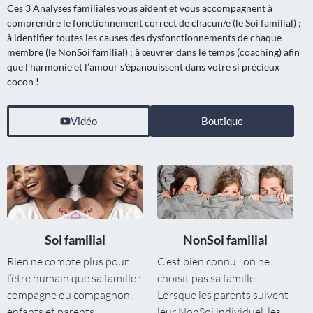
Ces 3 Analyses familiales vous aident et vous accompagnent à
comprendre le fonctionnement correct de chacun/e (le Soi familial) ;
à identifier toutes les causes des dysfonctionnements de chaque
membre (le NonSoi familial) ; à œuvrer dans le temps (coaching) afin
que l’harmonie et l’amour s’épanouissent dans votre si précieux
cocon !
Vidéo
Boutique
Soi familial
NonSoi familial
Rien ne compte plus pour
C’est bien connu : on ne
l’être humain que sa famille :
choisit pas sa famille !
compagne ou compagnon,
Lorsque les parents suivent
enfants et parents
leur NonSoi individuel, les