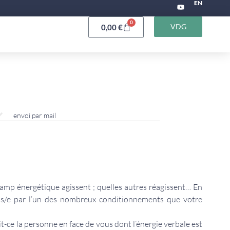
EN
0
VDG
0,00
€
envoi par mail
champ énergétique agissent ; quelles autres réagissent… En
is/e par l’un des nombreux conditionnements que votre
ait-ce la personne en face de vous dont l’énergie verbale est