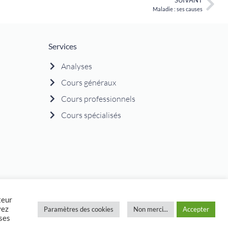
Maladie : ses causes
Services
Analyses
Cours généraux
Cours professionnels
Cours spécialisés
teur
stem », « The Global Incarnation Index », « Primary Health System
vez
Paramètres des cookies
Non merci...
Accepter
 TM » sont des marques déposées de Jovian Archive Corporation.
yses
.padega[at]gmail.com.