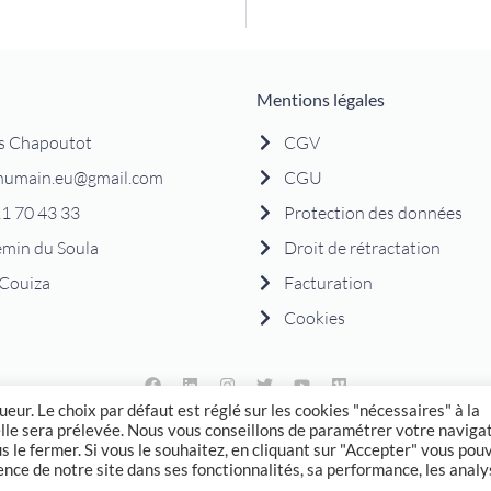
Mentions légales
s Chapoutot
CGV
humain.eu@gmail.com
CGU
1 70 43 33
Protection des données
emin du Soula
Droit de rétractation
Couiza
Facturation
Cookies
ueur. Le choix par défaut est réglé sur les cookies "nécessaires" à la
lle sera prélevée. Nous vous conseillons de paramétrer votre naviga
e Corporation détient les droits internationaux de « The Human Design Sy
 le fermer. Si vous le souhaitez, en cliquant sur "Accepter" vous pou
u. Copyright 2004-2026. Le « Rave BodyGraph TM » et le « Rave Mandala
nce de notre site dans ses fonctionnalités, sa performance, les anal
gn, Engineering & Maintenance. All rights reserved. Please contact:
asnate