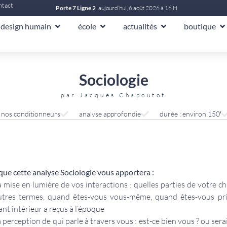
ntact
Porte 7 Ligne 2
aujourd’hui, 6 août 2026 à 16 H
design humain
école
actualités
boutique
Sociologie
par
Jacques Chapoutot
, nos conditionneurs
analyse approfondie
durée : environ 150′
que cette analyse Sociologie vous apportera :
la mise en lumière de vos interactions : quelles parties de votre 
utres termes, quand êtes-vous vous-même, quand êtes-vous pr
ant intérieur a reçus à l’époque
la perception de qui parle à travers vous : est-ce bien vous ? ou ser