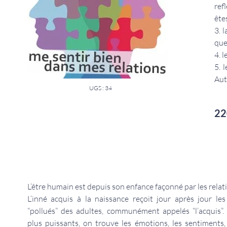
ref
ête
3. 
que
4. 
5. 
Aut
UGS : 34
22
L’être humain est depuis son enfance façonné par les relat
L’inné acquis à la naissance reçoit jour après jour le
“pollués” des adultes, communément appelés “l’acquis”.
plus puissants, on trouve les émotions, les sentiments,