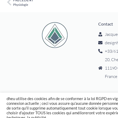
Physiologie
Contact
Jacque
design
+33/61
20, Ch
11190 
France
dheu utilise des cookies afin de se conformer à la loi RGPD en vig
connexion actuelle ; ceci vous assure qu'aucune donnée personne
© designhumain.eu 2007-2026. Tous droits réservés. Jovian Archiv
de sorte qu'il supprime automatiquement tout cookie lorsque vous
» et de la connaissance dérivée des enseignements de Ra Uru H
choisir d'ajouter TOUS les cookies qui amélioreront votre expérie
Tous droits réservés. | © Asnate Padega 2014-2026. Websites Desi
techniques, la publicité.