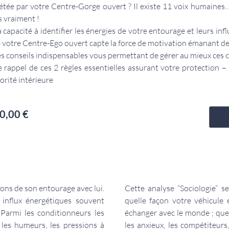
létée par votre
Centre-Gorge
ouvert ? Il existe 11 voix humaines…
s vraiment !
la capacité à identifier les énergies de votre entourage et leurs inf
 votre
Centre-Ego
ouvert capte la force de motivation émanant de 
les conseils indispensables vous permettant de gérer au mieux ces
le rappel de ces 2 règles essentielles assurant votre protection –
orité intérieure
0,00
€
ions de son entourage avec lui.
Cette analyse “Sociologie” s
s influx énergétiques souvent
quelle façon votre véhicule
 Parmi les conditionneurs les
échanger avec le monde ; quels
 les humeurs, les pressions à
les anxieux, les compétiteurs, 