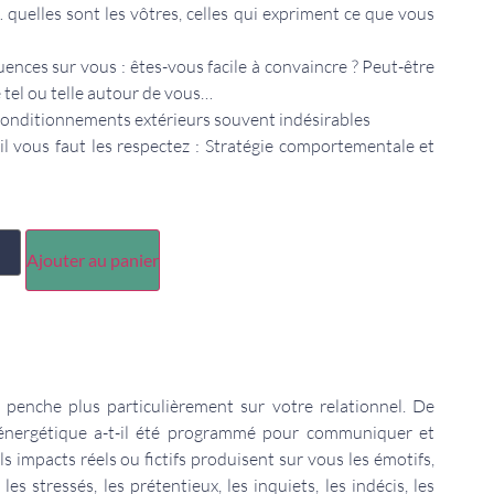
 quelles sont les vôtres, celles qui expriment ce que vous
luences sur vous : êtes-vous facile à convaincre ? Peut-être
tel ou telle autour de vous…
 conditionnements extérieurs souvent indésirables
 il vous faut les respectez : Stratégie comportementale et
Ajouter au panier
e penche plus particulièrement sur votre relationnel. De
 énergétique a-t-il été programmé pour communiquer et
 impacts réels ou fictifs produisent sur vous les émotifs,
les stressés, les prétentieux, les inquiets, les indécis, les