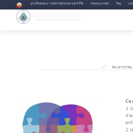
professeur international certifié
ressources
faq
co
les proches
Ce 
1. 
d’a
enf
2. 