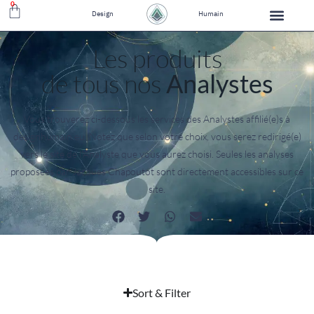
0
Design
Humain
Les produits
de tous nos
Analystes
Vous trouverez ci-dessous les services des Analystes affilié(e)s à
designhumain.eu. Notez que selon votre choix, vous serez redirigé(e)
vers le site de l'Analyste que vous aurez choisi. Seules les analyses
proposées par Jacques Chapoutot sont directement accessibles sur ce
site.
Sort & Filter