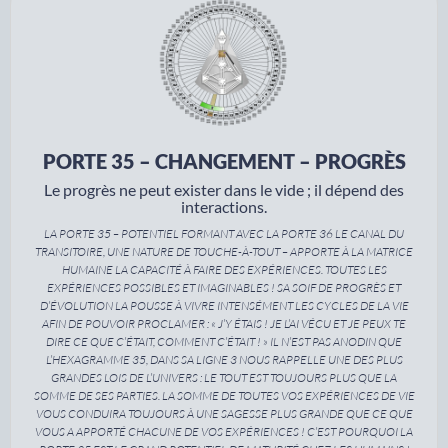
PORTE 35 – CHANGEMENT – PROGRÈS
Le progrès ne peut exister dans le vide ; il dépend des
interactions.
LA PORTE 35 – POTENTIEL FORMANT AVEC LA PORTE 36 LE CANAL DU
TRANSITOIRE, UNE NATURE DE TOUCHE-À-TOUT – APPORTE À LA MATRICE
HUMAINE LA CAPACITÉ À FAIRE DES EXPÉRIENCES. TOUTES LES
EXPÉRIENCES POSSIBLES ET IMAGINABLES ! SA SOIF DE PROGRÈS ET
D’ÉVOLUTION LA POUSSE À VIVRE INTENSÉMENT LES CYCLES DE LA VIE
AFIN DE POUVOIR PROCLAMER : « J’Y ÉTAIS ! JE L’AI VÉCU ET JE PEUX TE
DIRE CE QUE C’ÉTAIT, COMMENT C’ÉTAIT ! » IL N’EST PAS ANODIN QUE
L’HEXAGRAMME 35, DANS SA LIGNE 3 NOUS RAPPELLE UNE DES PLUS
GRANDES LOIS DE L’UNIVERS : LE TOUT EST TOUJOURS PLUS QUE LA
SOMME DE SES PARTIES. LA SOMME DE TOUTES VOS EXPÉRIENCES DE VIE
VOUS CONDUIRA TOUJOURS À UNE SAGESSE PLUS GRANDE QUE CE QUE
VOUS A APPORTÉ CHACUNE DE VOS EXPÉRIENCES ! C’EST POURQUOI LA