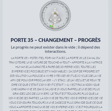
PORTE 35 – CHANGEMENT – PROGRÈS
Le progrès ne peut exister dans le vide ; il dépend des
interactions.
LA PORTE 35 – POTENTIEL FORMANT AVEC LA PORTE 36 LE CANAL DU
TRANSITOIRE, UNE NATURE DE TOUCHE-À-TOUT – APPORTE À LA MATRICE
HUMAINE LA CAPACITÉ À FAIRE DES EXPÉRIENCES. TOUTES LES
EXPÉRIENCES POSSIBLES ET IMAGINABLES ! SA SOIF DE PROGRÈS ET
D’ÉVOLUTION LA POUSSE À VIVRE INTENSÉMENT LES CYCLES DE LA VIE
AFIN DE POUVOIR PROCLAMER : « J’Y ÉTAIS ! JE L’AI VÉCU ET JE PEUX TE
DIRE CE QUE C’ÉTAIT, COMMENT C’ÉTAIT ! » IL N’EST PAS ANODIN QUE
L’HEXAGRAMME 35, DANS SA LIGNE 3 NOUS RAPPELLE UNE DES PLUS
GRANDES LOIS DE L’UNIVERS : LE TOUT EST TOUJOURS PLUS QUE LA
SOMME DE SES PARTIES. LA SOMME DE TOUTES VOS EXPÉRIENCES DE VIE
VOUS CONDUIRA TOUJOURS À UNE SAGESSE PLUS GRANDE QUE CE QUE
VOUS A APPORTÉ CHACUNE DE VOS EXPÉRIENCES ! C’EST POURQUOI LA