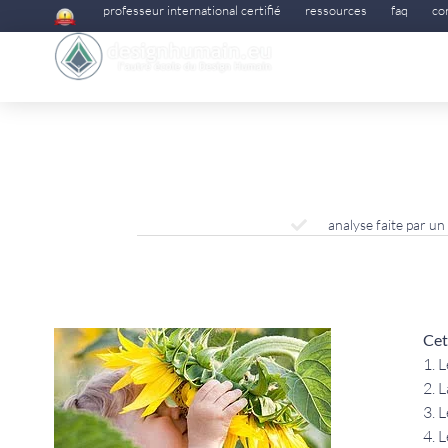
professeur international certifié
ressources
faq
co
analyse faite par u
Cet
1. 
2. 
3. 
4. 