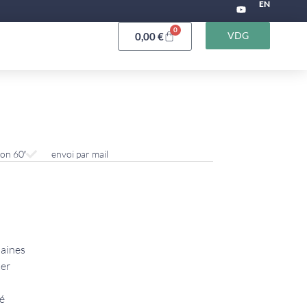
EN
0
VDG
0,00
€
ron 60′
envoi par mail
maines
ter
é