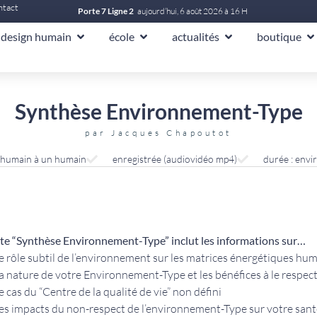
ntact
Porte 7 Ligne 2
aujourd’hui, 6 août 2026 à 16 H
design humain
école
actualités
boutique
Synthèse Environnement-Type
par
Jacques Chapoutot
n humain à un humain
enregistrée (audiovidéo mp4)
durée : envi
te “Synthèse Environnement-Type” inclut les informations sur…
Le rôle subtil de l’environnement sur les matrices énergétiques hu
La nature de votre Environnement-Type et les bénéfices à le respec
Le cas du “Centre de la qualité de vie” non défini
Les impacts du non-respect de l’environnement-Type sur votre sant