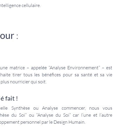
elligence cellulaire.
pour
:
 une matrice – appelée “
Analyse Environnement
” – est
ite tirer tous les bénéfices pour sa santé et sa vie
plus nourricier qui soit.
é fait !
elle Synthèse ou Analyse commencer, nous vous
hèse du Soi
” ou “
Analyse du Soi
” car l’une et l’autre
loppement personnel par le Design Humain.