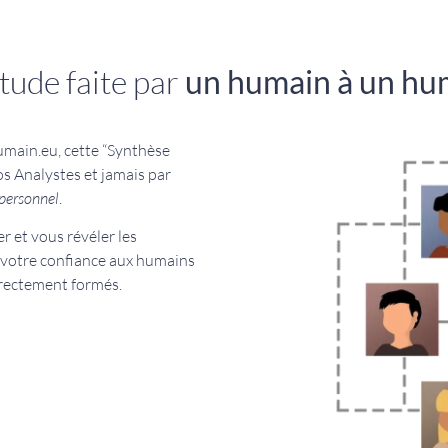
tude faite par
un humain à un h
umain.eu, cette “Synthèse
s Analystes et jamais par
mpersonnel
.
er et vous révéler les
 votre confiance aux humains
rrectement formés.