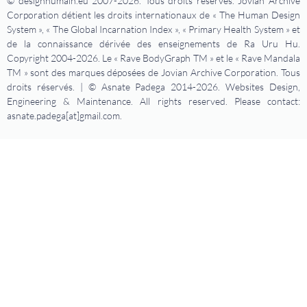
© designhumain.eu 2007-2026. Tous droits réservés. Jovian Archive
Corporation détient les droits internationaux de « The Human Design
System », « The Global Incarnation Index », « Primary Health System » et
de la connaissance dérivée des enseignements de Ra Uru Hu.
Copyright 2004-2026. Le « Rave BodyGraph TM » et le « Rave Mandala
TM » sont des marques déposées de Jovian Archive Corporation. Tous
droits réservés. | © Asnate Padega 2014-2026. Websites Design,
Engineering & Maintenance. All rights reserved. Please contact:
asnate.padega[at]gmail.com.