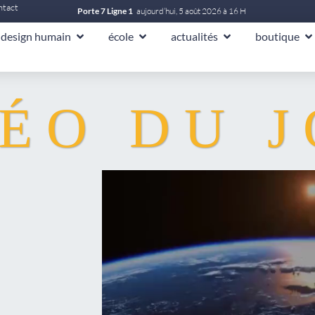
ntact
Porte 7 Ligne 1
aujourd’hui, 5 août 2026 à 16 H
design humain
école
actualités
boutique
ÉO DU 