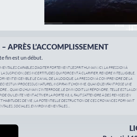
E – APRÈS L’ACCOMPLISSEMENT
te fin est un début.
 MENTALES CAPABLES D’AGITER FORTEMENT L’ESPRIT HUMAIN. ICI, LA PRESSION À
A SUSPICION, DES INCERTITUDES QUI FORCENT À CLARIFIER, RENDRE INTELLIGIBLE,
, FORMENT ENSEMBLE LE CANAL DE LA LOGIQUE. LA PRESSION À COMPRENDRE DE LA
ECI EST UN PROCESSUS NATUREL INSPIRANT L’HOMME. QUAND L’ENFANT POSE UNE
RE… QUAND L’HUMAIN S’INTERROGE, LE DIVIN DOIT LUI RÉPONDRE ; TELLE EST LA LOI
IDE OU LENTE VIENT ACTIVER LA PORTE 63, IL FAUT S’ATTENDRE À DES REMISES EN
T HABITUDES DE VIE ; LA POTENTIELLE DESTRUCTION DE CES CROYANCES FORMANT
NTALES, SOCIALES, ENVIRONNEMENTALES…
L