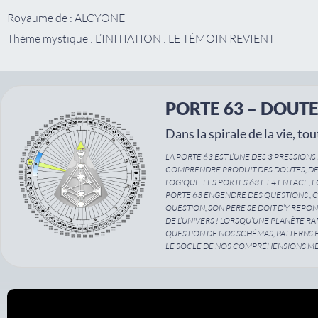
Royaume de : ALCYONE
Théme mystique : L’INITIATION : LE TÉMOIN REVIENT
PORTE 63 – DOUT
Dans la spirale de la vie, tou
LA PORTE 63 EST L’UNE DES 3 PRESSIONS
COMPRENDRE PRODUIT DES DOUTES, DE L
LOGIQUE. LES PORTES 63 ET 4 EN FACE
PORTE 63 ENGENDRE DES QUESTIONS ; C
QUESTION, SON PÈRE SE DOIT D’Y RÉPOND
DE L’UNIVERS ! LORSQU’UNE PLANÈTE RAP
QUESTION DE NOS SCHÉMAS, PATTERNS E
LE SOCLE DE NOS COMPRÉHENSIONS ME