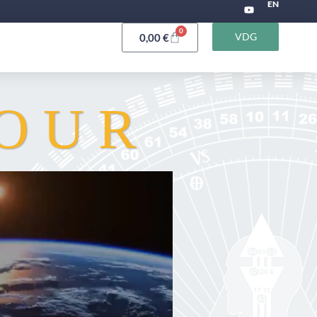
EN
0
VDG
0,00
€
JOUR