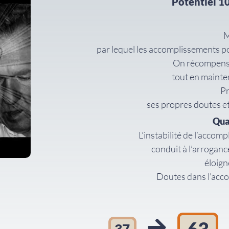
Potentiel 10
M
par lequel les accomplissements po
On récompense
tout en mainten
Pr
ses propres doutes et 
Qua
L’instabilité de l’accom
conduit à l’arroganc
éloig
Doutes dans l’acc
37