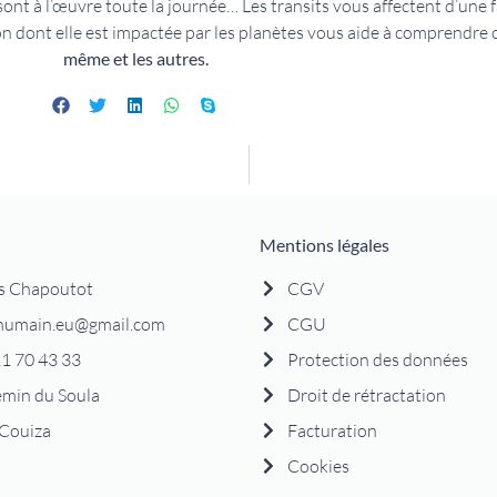
sont à l’œuvre toute la journée… Les transits vous affectent d’une f
on dont elle est impactée par les planètes vous aide à comprendre c
même et les autres.
Mentions légales
s Chapoutot
CGV
humain.eu@gmail.com
CGU
1 70 43 33
Protection des données
emin du Soula
Droit de rétractation
Couiza
Facturation
Cookies