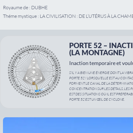
Royaume de : DUBHE
Théme mystique : LA CIVILISATION : DE L’UTÉRUS À LA CHA
PORTE 52 – INACT
(LA MONTAGNE)
Inaction temporaire et voul
S’IL Y A BIEN UNE ÉNERGIE DONT LA VIB
PORTE 52 ! LORSQU’ELLE EST AU CONTA
FORMENT LE CANAL DE LA DÉTERMINATIO
CONCENTRATION SUR LES DÉTAILS, LES 
EST DES SITUATIONS OÙ IL EST PRÉFÉRAB
PORTE 52 EST UN ŒIL DE CYCLONE.