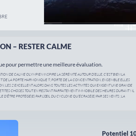
MBRE
ION – RESTER CALME
ue pour permettre une meilleure évaluation.
RATION DE CALME OLYMPIEN INSPIRE LA SÉRÉNITÉ AUTOUR D’ELLE, C’EST BIEN LA
CT DE LA PORTE HARMONIQUE 9, PORTE DE LA CONCENTRATION, ENSEMBLE ELLES
N. LES 2 EXCELLENT ALORS DANS TOUTES LES ACTIVITÉS QUI EXIGENT UNE GRANDE
PETITES CHOSES TOUT EN RESTANT PARFAITEMENT IMMOBILE DES HEURES DURANT ! IL
LE D’ÊTRE PROTÉGÉ(E) PAR L’ŒIL DU CYCLONE QU’ÉCRASÉ(E) PAR SES VENTS ; LA
Potentiel 10