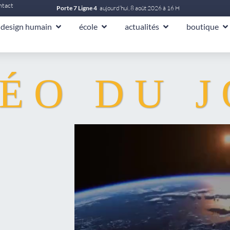
ntact
Porte 7 Ligne 4
aujourd’hui, 8 août 2026 à 16 H
design humain
école
actualités
boutique
ÉO DU 