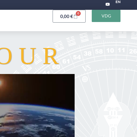
EN
0
VDG
0,00
€
JOUR