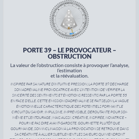
PORTE 39 – LE PROVOCATEUR –
OBSTRUCTION
La valeur de l’obstruction consiste à provoquer l’analyse,
l’estimation
et la réévaluation.
INSPIRÉE PAR SA NATURE D’INTUITIVE PRESSION, LA PORTE 39 DÉCHARGE
SON ADRÉNALINE PROVOCATRICE AVEC L’INTENTION DE VÉRIFIER LA
SINCÉRITÉ DES SENTIMENTS ET ÉMOTIONS RESSENTIS PAR LA PORTE 55
EN FACE D’ELLE. CETTE ÉMISSION D’ADRÉNALINE SE FAIT SELON LA VAGUE
ÉMOTIONNELLE CARACTÉRISTIQUE DES POTENTIELS FORMANT LE
CIRCUIT DU SAVOIR : IMPULSIVE, IMPRÉVISIBLE, DÉROUTANTE POUR SOI-
MÊME ET L’ENTOURAGE ; MAIS AUSSI : CRÉATIVE, INSPIRÉE, NOVATRICE –
POUR NE PAS DIRE AVANT-GARDISTE. GOURMETTE PLUTÔT QUE
GOURMANDE, SON INCLINAISON À LA PROVOCATION SE RETROUVE DANS
SA CRÉATIVITÉ À ALLIER SUBTILEMENT LES SAVEURS QUI VIENDRONT