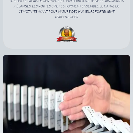
TITILLER LE PALAIS DE SES INVITÉ(E)S PAR L’ORIGINALITÉ DE LEURS SAVANTS
MÉLANGES. LES PORTES 39 ET 55 FORMENT ENSEMBLE LE CANAL DE
L’ÉMOTIVITÉ AYANT POUR NATURE DES HUMEURS FORTEMENT
ADRÉNALISÉES.