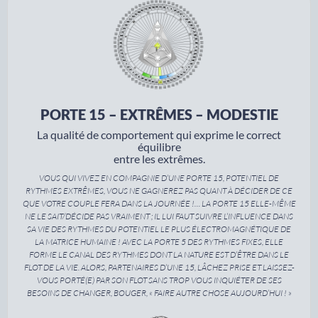
PORTE 15 – EXTRÊMES – MODESTIE
La qualité de comportement qui exprime le correct
équilibre
entre les extrêmes.
VOUS QUI VIVEZ EN COMPAGNIE D’UNE PORTE 15, POTENTIEL DE
RYTHMES EXTRÊMES, VOUS NE GAGNEREZ PAS QUANT À DÉCIDER DE CE
QUE VOTRE COUPLE FERA DANS LA JOURNÉE !… LA PORTE 15 ELLE-MÊME
NE LE SAIT/DÉCIDE PAS VRAIMENT ; IL LUI FAUT SUIVRE L’INFLUENCE DANS
SA VIE DES RYTHMES DU POTENTIEL LE PLUS ÉLECTROMAGNÉTIQUE DE
LA MATRICE HUMAINE ! AVEC LA PORTE 5 DES RYTHMES FIXES, ELLE
FORME LE CANAL DES RYTHMES DONT LA NATURE EST D’ÊTRE DANS LE
FLOT DE LA VIE. ALORS, PARTENAIRES D’UNE 15, LÂCHEZ PRISE ET LAISSEZ-
VOUS PORTÉ(E) PAR SON FLOT SANS TROP VOUS INQUIÉTER DE SES
BESOINS DE CHANGER, BOUGER, « FAIRE AUTRE CHOSE AUJOURD’HUI ! »