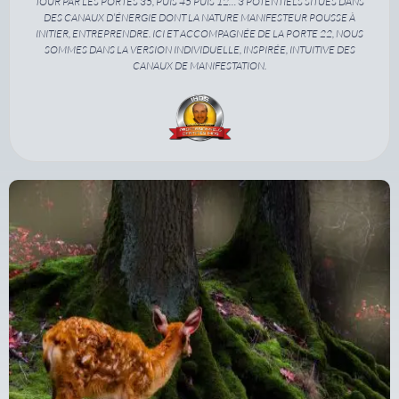
TOUR PAR LES PORTES 35, PUIS 45 PUIS 12… 3 POTENTIELS SITUÉS DANS
DES CANAUX D’ÉNERGIE DONT LA NATURE MANIFESTEUR POUSSE À
INITIER, ENTREPRENDRE. ICI ET ACCOMPAGNÉE DE LA PORTE 22, NOUS
SOMMES DANS LA VERSION INDIVIDUELLE, INSPIRÉE, INTUITIVE DES
CANAUX DE MANIFESTATION.